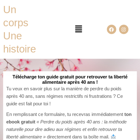
Aller
Un
au
contenu
corps
Menu
F
I
a
n
Une
c
s
e
t
b
a
histoire
o
g
o
r
k
a
m
Télécharge ton guide gratuit pour retrouver ta liberté
alimentaire après 40 ans !
Tu veux en savoir plus sur la manière de perdre du poids
après 40 ans, sans régimes restrictifs ni frustrations ? Ce
guide est fait pour toi !
En remplissant ce formulaire, tu recevras immédiatement
ton
ebook gratuit
« Perdre du poids après 40 ans : la méthode
naturelle pour dire adieu aux régimes et enfin retrouver ta
liberté alimentaire »
directement dans ta boîte mail.