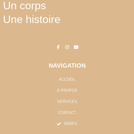
Un corps
Une histoire
F
I
E
a
n
n
c
s
v
e
t
e
b
a
l
o
g
o
o
r
p
k
a
e
-
m
NAVIGATION
f
ACCUEIL
À PROPOS
SERVICES
CONTACT
TARIFS