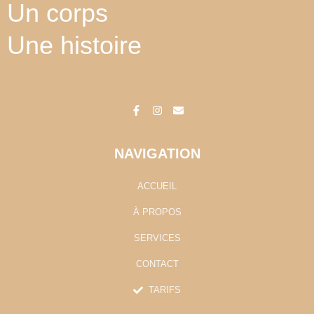
Un corps
Une histoire
F
I
E
a
n
n
c
s
v
e
t
e
b
a
l
o
g
o
o
r
p
k
a
e
-
m
NAVIGATION
f
ACCUEIL
À PROPOS
SERVICES
CONTACT
TARIFS