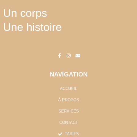
Un corps
Une histoire
F
I
E
a
n
n
c
s
v
e
t
e
b
a
l
o
g
o
o
r
p
k
a
e
-
m
NAVIGATION
f
ACCUEIL
À PROPOS
SERVICES
CONTACT
TARIFS