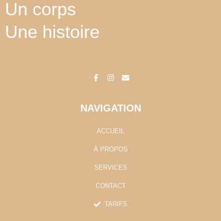
Un corps
Une histoire
F
I
E
a
n
n
c
s
v
e
t
e
b
a
l
o
g
o
o
r
p
k
a
e
-
m
NAVIGATION
f
ACCUEIL
À PROPOS
SERVICES
CONTACT
TARIFS