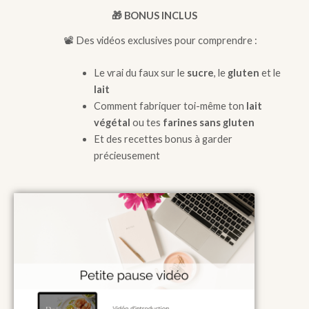
🎁 BONUS INCLUS
📽️ Des vidéos exclusives pour comprendre :
Le vrai du faux sur le
sucre
, le
gluten
et le
lait
Comment fabriquer toi-même ton
lait
végétal
ou tes
farines sans gluten
Et des recettes bonus à garder
précieusement