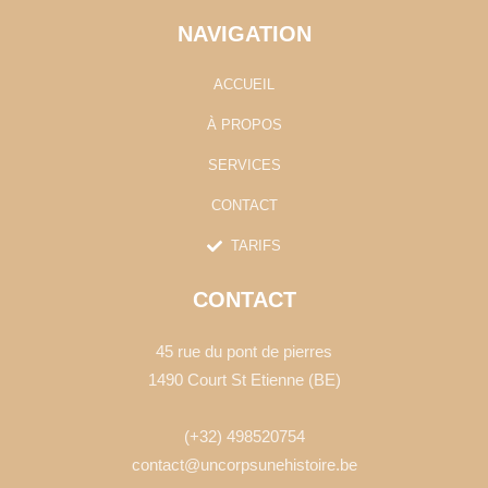
k
a
e
-
m
NAVIGATION
f
ACCUEIL
À PROPOS
SERVICES
CONTACT
TARIFS
CONTACT
45 rue du pont de pierres
1490 Court St Etienne (BE)
(+32) 498520754
contact@uncorpsunehistoire.be