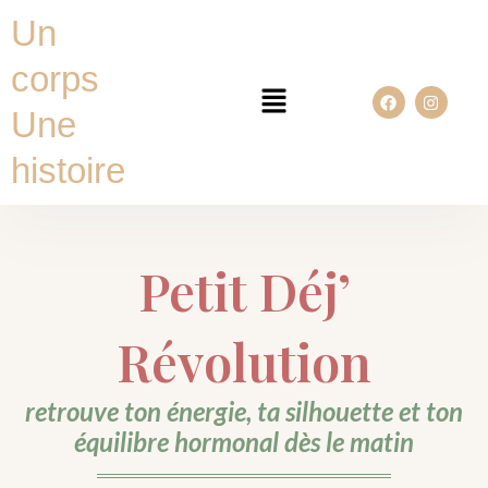
Aller
Un
au
contenu
corps
Menu
F
I
a
n
Une
c
s
e
t
b
a
histoire
o
g
o
r
k
a
m
Petit Déj’
Révolution
retrouve ton énergie, ta silhouette et ton
équilibre hormonal dès le matin