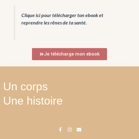
Clique ici pour télécharger ton ebook et
reprendre les rênes de ta santé.
Je télécharge mon ebook
Un corps
Une histoire
F
I
E
a
n
n
c
s
v
e
t
e
b
a
l
o
g
o
o
r
p