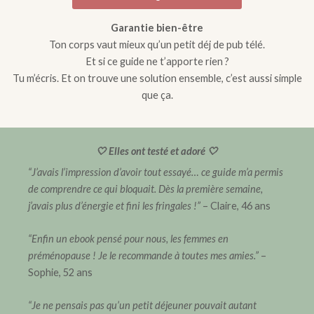
Garantie bien-être
Ton corps vaut mieux qu’un petit déj de pub télé.
Et si ce guide ne t’apporte rien ?
Tu m’écris. Et on trouve une solution ensemble, c’est aussi simple
que ça.
🤍 Elles ont testé et adoré 🤍
“J’avais l’impression d’avoir tout essayé… ce guide m’a permis
de comprendre ce qui bloquait. Dès la première semaine,
j’avais plus d’énergie et fini les fringales !”
– Claire, 46 ans
“Enfin un ebook pensé pour nous, les femmes en
préménopause ! Je le recommande à toutes mes amies.”
–
Sophie, 52 ans
“Je ne pensais pas qu’un petit déjeuner pouvait autant