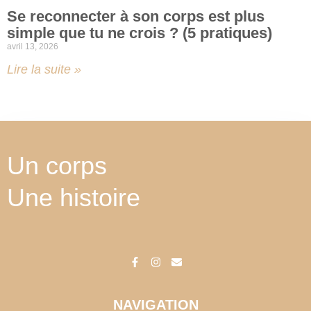
Se reconnecter à son corps est plus
simple que tu ne crois ? (5 pratiques)
avril 13, 2026
Lire la suite »
Un corps
Une histoire
F
I
E
a
n
n
c
s
v
e
t
e
b
a
l
o
g
o
o
r
p
k
a
e
-
m
NAVIGATION