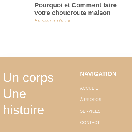
Pourquoi et Comment faire
votre choucroute maison
En savoir plus »
Un corps
NAVIGATION
ACCUEIL
Une
À PROPOS
histoire
SERVICES
F
I
E
CONTACT
a
n
n
c
s
v