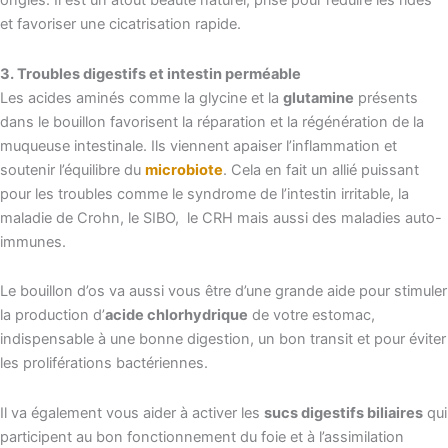
ongles. Il est un atout beauté naturel, prisé pour réduire les rides
et favoriser une cicatrisation rapide.
3. Troubles digestifs et intestin perméable
Les acides aminés comme la glycine et la
glutamine
présents
dans le bouillon favorisent la réparation et la régénération de la
muqueuse intestinale. Ils viennent apaiser l’inflammation et
soutenir l’équilibre du
microbiote
. Cela en fait un allié puissant
pour les troubles comme le syndrome de l’intestin irritable,
la
maladie de Crohn, le SIBO, le CRH mais aussi des maladies auto-
immunes.
Le bouillon d’os va
aussi vous être d’une grande aide pour stimuler
la production d’
acide chlorhydrique
de votre estomac,
indispensable à une bonne digestion, un bon transit et pour éviter
les proliférations bactériennes.
Il va également vous aider à activer les
sucs digestifs biliaires
qui
participent au bon fonctionnement du foie et à l’assimilation